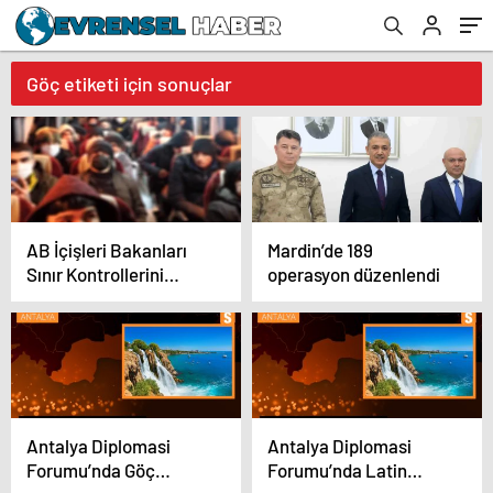
Göç etiketi için sonuçlar
AB İçişleri Bakanları
Mardin’de 189
Sınır Kontrollerini
operasyon düzenlendi
Güçlendirmek İçin İş
Birliği Yapacak
Antalya Diplomasi
Antalya Diplomasi
Forumu’nda Göç
Forumu’nda Latin