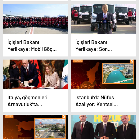
Sınamalarına Karşı
Amerika ve Karayipler
Sürdürülebilir
paneli düzenlendi
Politikalar Paneli
Düzenlendi
İçişleri Bakanı
İçişleri Bakanı
Yerlikaya: Mobil Göç
Yerlikaya: Son
Noktası araçlarında
operasyonlarda 192 bin
286 bin yabancı kontrol
934 yabancının
edildi
kontrolleri yapıldı
İtalya, göçmenleri
İstanbul’da Nüfus
Arnavutluk’ta
Azalıyor: Kentsel
kurulacak merkezlere
Dinamikler ve Göç
yollama planını kabul
etti