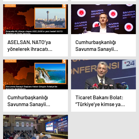
Akar: “Bir savaşın
Sözleşmesi imzalandı
içindeyiz. Savunma
sanayi meselesi
yatırım yapıp kar etme
serüveni değil, bu bir
beka meselesi”
ASELSAN, NATO’ya
Cumhurbaşkanlığı
yönelerek ihracatı
Savunma Sanayii
artırmayı hedefliyor
Başkanı Haluk Görgün,
NATO Müdürlüğü’nün
kurulması için adım
atacak
Cumhurbaşkanlığı
Ticaret Bakanı Bolat:
Savunma Sanayii
“Türkiye’ye kimse yan
Başkanı: Savunma ve
bakamayacak”
havacılık sanayii
ihracatı arttı