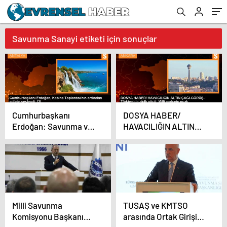
Savunma Sanayi etiketi için sonuçlar
Cumhurbaşkanı
DOSYA HABER/
Erdoğan: Savunma ve
HAVACILIĞIN ALTIN
havacılık sektöründe
ÇAĞI-GÖRÜŞ-
yeni bir rekor kırdık
Türkiye’nin akıllı gücü:
Milli muharip uçak
Milli Savunma
TUSAŞ ve KMTSO
Komisyonu Başkanı
arasında Ortak Girişim