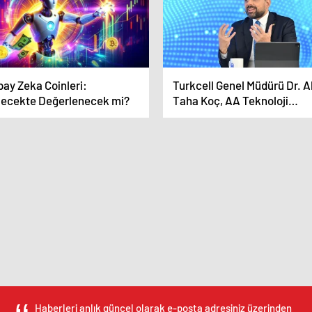
pay Zeka Coinleri:
Turkcell Genel Müdürü Dr. Al
lecekte Değerlenecek mi?
Taha Koç, AA Teknoloji
Masası’na konuk oldu
Açıklaması
Haberleri anlık güncel olarak e-posta adresiniz üzerinden