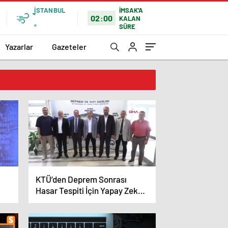
İSTANBUL
İMSAK'A
02:00
KALAN
SÜRE
°
Yazarlar
Gazeteler
KTÜ’den Deprem Sonrası
Hasar Tespiti İçin Yapay Zeka
Destekli Robotik Köpek