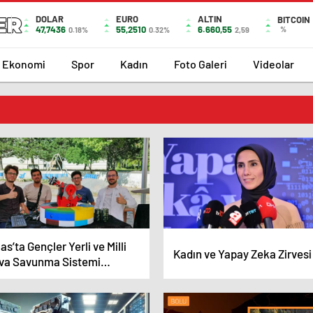
DOLAR
EURO
ALTIN
BITCOIN
47,7436
55,2510
6.660,55
%
0.18%
0.32%
2,59
Ekonomi
Spor
Kadın
Foto Galeri
Videolar
as’ta Gençler Yerli ve Milli
Kadın ve Yapay Zeka Zirvesi
va Savunma Sistemi
rinde Çalışıyor