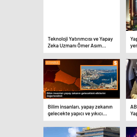
Teknoloji Yatırımcısı ve Yapay
Ya
Zeka Uzmanı Ömer Asım
ye
Öztürk – Yeni Meslekler ve
Ba
Fırsatlar Kapıda!
Bilim insanları, yapay zekanın
AB
gelecekte yapıcı ve yıkıcı
Ya
etkileri olabileceğini
Ve
düşünüyor