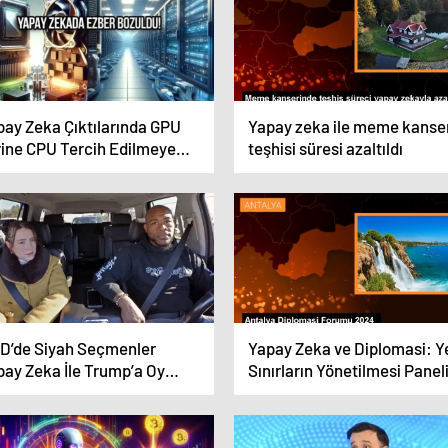
pay Zeka Çıktılarında GPU
Yapay zeka ile meme kanse
rine CPU Tercih Edilmeye
teşhisi süresi azaltıldı
şlandı
D’de Siyah Seçmenler
Yapay Zeka ve Diplomasi: Y
pay Zeka İle Trump’a Oy
Sınırların Yönetilmesi Panel
rmeye Teşvik Ediliyor
Antalya Diplomasi Forumu’
düzenlendi