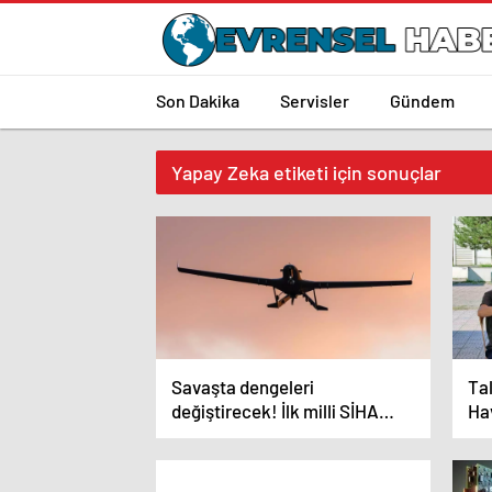
Son Dakika
Servisler
Gündem
Yapay Zeka etiketi için sonuçlar
Savaşta dengeleri
Tal
değiştirecek! İlk milli SİHA
Ha
artık daha güçlü
Üze