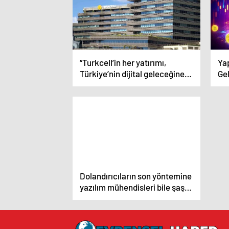
“Turkcell’in her yatırımı,
Ya
Türkiye’nin dijital geleceğine
Ge
yatırımdır”
Dolandırıcıların son yöntemine
yazılım mühendisleri bile şaştı
kaldı