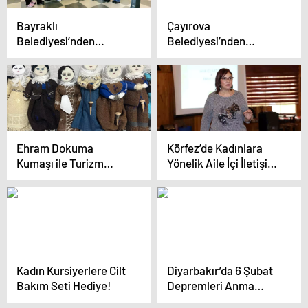
Bayraklı
Çayırova
Belediyesi’nden
Belediyesi’nden
Sevgililer Günü’ne Özel
Kadınlara Yönelik
Kadın Kooperatifi
Pastacılık Kursu
Sergisi
Ehram Dokuma
Körfez’de Kadınlara
Kumaşı ile Turizm
Yönelik Aile İçi İletişim
Değeri: yeni Proje
Söyleşisi
Erzurum’da Hayata
Geçiyor
Kadın Kursiyerlere Cilt
Diyarbakır’da 6 Şubat
Bakım Seti Hediye!
Depremleri Anma
Töreni