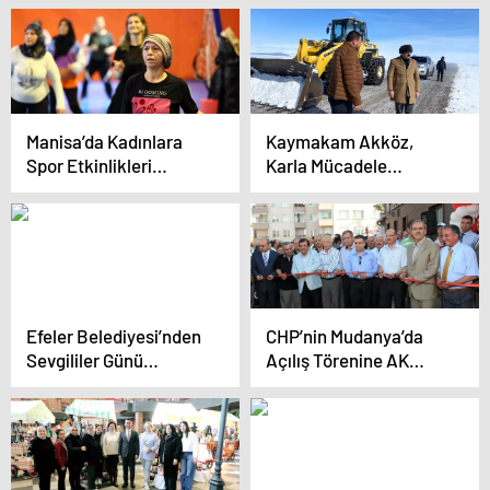
Manisa’da Kadınlara
Kaymakam Akköz,
Spor Etkinlikleri
Karla Mücadele
Devam Ediyor
Çalışmalarını İnceledi
Efeler Belediyesi’nden
CHP’nin Mudanya’da
Sevgililer Günü
Açılış Törenine AK
Etkinliği Açıklaması
Parti’den Eleştiri