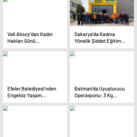
ilk kez kullanıldığı
projedir”
Vali Aksoy’dan Kadın
Sakarya’da Kadına
Hakları Günü
Yönelik Şiddet Eğitimi
Kutlaması
Düzenlendi
Efeler Belediyesi’nden
Batman’da Uyuşturucu
Engelsiz Yaşam
Operasyonu: 3 Kg
Projeleri
Metamfetamin Ele
Geçirildi