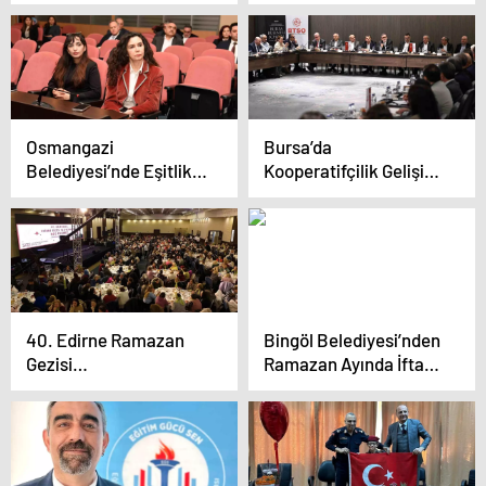
Yönelik Muz Tozu
Bayram Öncesi Yöresel
Üretim Projesi
Tatlar Üretimine Hız
Verdi
Osmangazi
Bursa’da
Belediyesi’nde Eşitlik
Kooperatifçilik Gelişim
Eğitimi Düzenlendi
Merkezi Projesi Hayata
Geçiyor
40. Edirne Ramazan
Bingöl Belediyesi’nden
Gezisi
Ramazan Ayında İftar
Büyükçekmeceli
İkramı
Kadınları Ağırladı