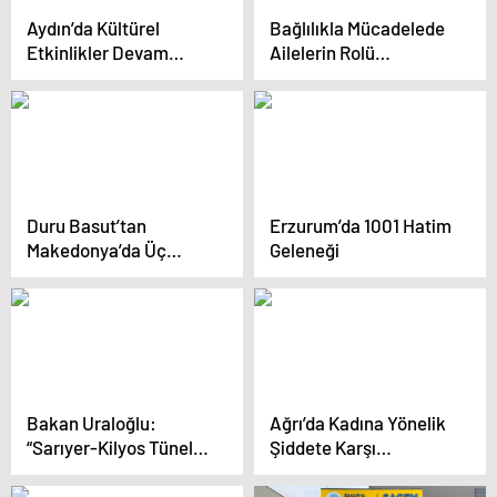
Aydın’da Kültürel
Bağlılıkla Mücadelede
Etkinlikler Devam
Ailelerin Rolü
Ediyor
Vurgulandı
Duru Basut’tan
Erzurum’da 1001 Hatim
Makedonya’da Üç
Geleneği
Birincilik
Bakan Uraloğlu:
Ağrı’da Kadına Yönelik
“Sarıyer-Kilyos Tüneli,
Şiddete Karşı
karayollarında tünel
Farkındalık Yürüyüşü
açma makinesi TBM’in
Düzenlendi