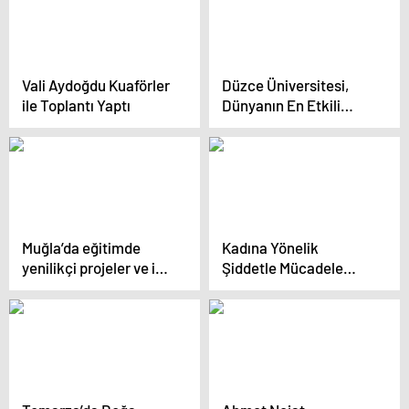
Vali Aydoğdu Kuaförler
Düzce Üniversitesi,
ile Toplantı Yaptı
Dünyanın En Etkili
Bilim İnsanları
Listesi’nde
Muğla’da eğitimde
Kadına Yönelik
yenilikçi projeler ve iyi
Şiddetle Mücadele
örnekler yarışması
Toplantısı
ödülleri sahiplerini
buldu