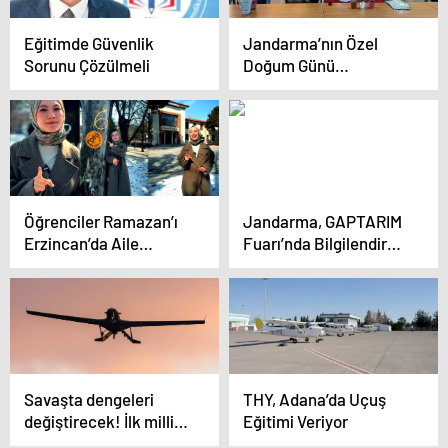
Eğitimde Güvenlik
Jandarma’nın Özel
Sorunu Çözülmeli
Doğum Günü
Kutlaması
Öğrenciler Ramazan’ı
Jandarma, GAPTARIM
Erzincan’da Aile
Fuarı’nda Bilgilendirme
Sofralarında Geçirecek
Yaptı
Savaşta dengeleri
THY, Adana’da Uçuş
değiştirecek! İlk milli
Eğitimi Veriyor
SİHA artık daha güçlü