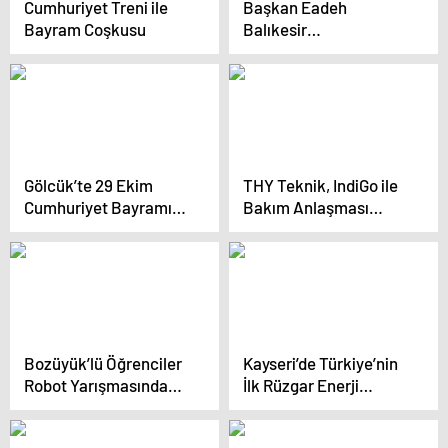
Cumhuriyet Treni ile
Başkan Eadeh
Bayram Coşkusu
Balıkesir
Üniversitesi’ni Ziyaret
Etti
Gölcük’te 29 Ekim
THY Teknik, IndiGo ile
Cumhuriyet Bayramı
Bakım Anlaşması
Spor Turnuvaları
İmzaladı
Düzenlendi
Bozüyük’lü Öğrenciler
Kayseri’de Türkiye’nin
Robot Yarışmasında
İlk Rüzgar Enerji
Başarı Elde Etti
Santrali Projesi İlerliyor