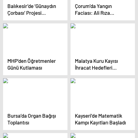
Balıkesir’de ‘Günaydın
Çorum’da Yangın
Çorbası’ Projesi
Faciası: Ali Rıza
Başarıyla Devam
Gülbahçe Hayatını
Ediyor
Kaybetti
MHP’den Öğretmenler
Malatya Kuru Kayısı
Günü Kutlaması
İhracat Hedefleri
Artıyor
Bursa’da Organ Bağışı
Kayseri’de Matematik
Toplantısı
Kampı Kayıtları Başladı