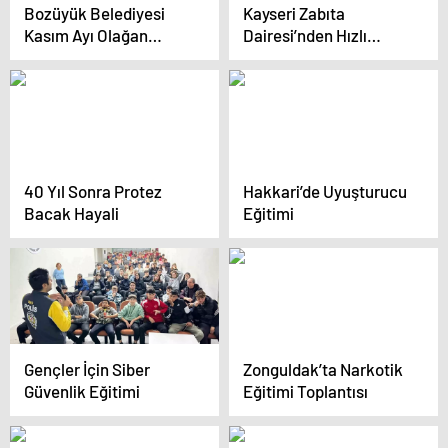
Bozüyük Belediyesi
Kayseri Zabıta
Kasım Ayı Olağan
Dairesi’nden Hızlı
Meclis Toplantısı
Çözüm: 1300 Talep
Gerçekleşti
Karşılandı
40 Yıl Sonra Protez
Hakkari’de Uyuşturucu
Bacak Hayali
Eğitimi
Gençler İçin Siber
Zonguldak’ta Narkotik
Güvenlik Eğitimi
Eğitimi Toplantısı