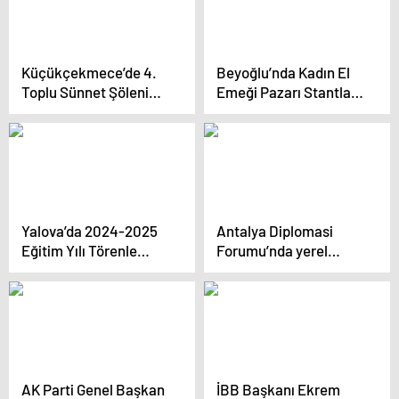
Küçükçekmece’de 4.
Beyoğlu’nda Kadın El
Toplu Sünnet Şöleni
Emeği Pazarı Stantları
Gerçekleşti
Kaldırıldı
Yalova’da 2024-2025
Antalya Diplomasi
Eğitim Yılı Törenle
Forumu’nda yerel
Başladı
yönetimlerin küresel
stratejileri ele alındı
AK Parti Genel Başkan
İBB Başkanı Ekrem