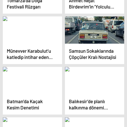
Tomarza’da Doğa
Ahmet Nejat
Festivali Rüzgarı
Birdevrim’in ‘Yolculuk’
Sergisi Açıldı
Münevver Karabulut’u
Samsun Sokaklarında
katledip intihar eden
Çöpçüler Kralı Nostajisi
Cem Garipoğlu’nun
mezarı bugün açılıyor
Batman’da Kaçak
Balıkesir’de planlı
Kesim Denetimi
kalkınma dönemi
başladı