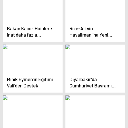
Bakan Kacır: Hainlere
Rize-Artvin
inat daha fazla
Havalimanı’na Yeni
üreteceğiz
Aydınlatma ve ILS
Sistemi
Minik Eymen’in Eğitimi
Diyarbakır’da
Vali’den Destek
Cumhuriyet Bayramı
Kutlamaları