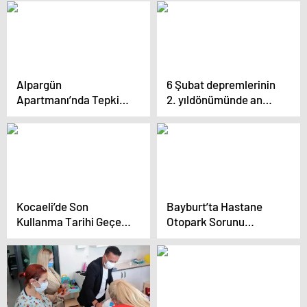
Alpargün
6 Şubat depremlerinin
Apartmanı’nda Tepki:
2. yıldönümünde anma
İnşaat Malzemesi
programı düzenlendi
Bırakıldı
Kocaeli’de Son
Bayburt’ta Hastane
Kullanma Tarihi Geçen
Otopark Sorunu
Ürünler İçin Marketlere
Tartışıldı
Ceza