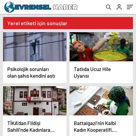
Yerel etiketi için sonuçlar
Psikolojik sorunları
Tatlıda Ucuz Hile
olan şahıs kendini astı
Uyarısı
TİKA’dan Fildişi
Battalgazi’nin Kalbi
Sahili’nde Kadınlara
Kadın Kooperatifi,