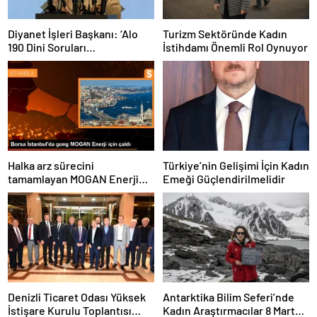
Diyanet İşleri Başkanı: ‘Alo
Turizm Sektöründe Kadın
190 Dini Soruları
İstihdamı Önemli Rol Oynuyor
Cevaplandırma Hattı’
Ramazan boyunca hizmette
olacak
Halka arz sürecini
Türkiye’nin Gelişimi İçin Kadın
tamamlayan MOGAN Enerji
Emeği Güçlendirilmelidir
#MOGAN koduyla Borsa
İstanbul’da işlem görmeye
başladı
Denizli Ticaret Odası Yüksek
Antarktika Bilim Seferi’nde
İstişare Kurulu Toplantısı
Kadın Araştırmacılar 8 Mart