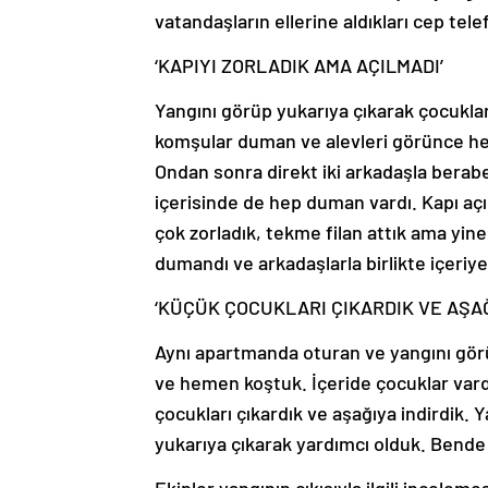
vatandaşların ellerine aldıkları cep tel
‘KAPIYI ZORLADIK AMA AÇILMADI’
Yangını görüp yukarıya çıkarak çocuklar
komşular duman ve alevleri görünce hem
Ondan sonra direkt iki arkadaşla berabe
içerisinde de hep duman vardı. Kapı aç
çok zorladık, tekme filan attık ama yine 
dumandı ve arkadaşlarla birlikte içeriye 
‘KÜÇÜK ÇOCUKLARI ÇIKARDIK VE AŞAĞ
Aynı apartmanda oturan ve yangını gör
ve hemen koştuk. İçeride çocuklar vardı,
çocukları çıkardık ve aşağıya indirdik.
yukarıya çıkarak yardımcı olduk. Bend
Ekipler yangının çıkışıyla ilgili incelem