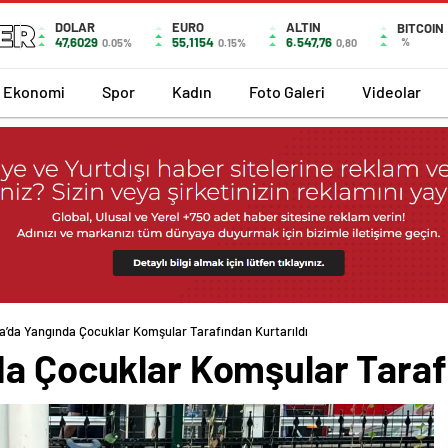
DOLAR
EURO
ALTIN
BITCOIN
47,6029
55,1154
6.547,76
%
0.05%
0.15%
0,80
Ekonomi
Spor
Kadın
Foto Galeri
Videolar
a’da Yangında Çocuklar Komşular Tarafından Kurtarıldı
da Çocuklar Komşular Tarafı