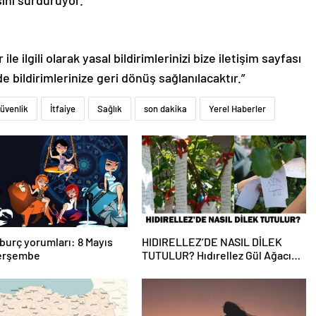
le ilgili olarak yasal bildirimlerinizi bize iletişim sayfası
de bildirimlerinize geri dönüş sağlanılacaktır.”
üvenlik
İtfaiye
Sağlık
son dakika
Yerel Haberler
burç yorumları: 8 Mayıs
HIDIRELLEZ’DE NASIL DİLEK
erşembe
TUTULUR? Hıdırellez Gül Ağacına
Dilek Dileme Ne Zaman, Nasıl
Yapılır?