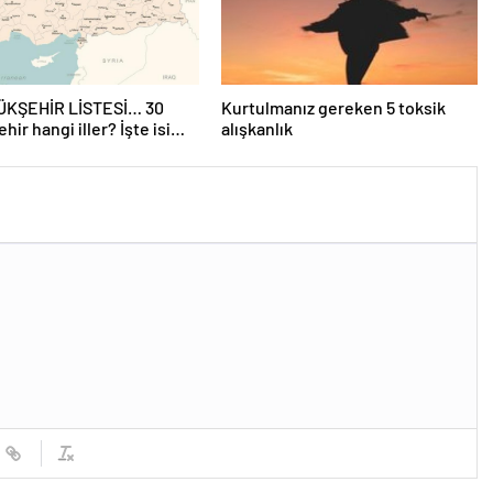
ÜKŞEHİR LİSTESİ… 30
Kurtulmanız gereken 5 toksik
hir hangi iller? İşte isim
alışkanlık
yükşehir belediyeleri