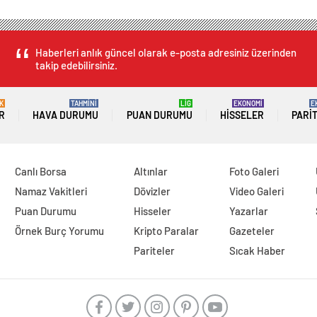
Haberleri anlık güncel olarak e-posta adresiniz üzerinden
takip edebilirsiniz.
K
TAHMİNİ
LİG
EKONOMİ
E
R
HAVA DURUMU
PUAN DURUMU
HISSELER
PARI
Canlı Borsa
Altınlar
Foto Galeri
Namaz Vakitleri
Dövizler
Video Galeri
Puan Durumu
Hisseler
Yazarlar
Örnek Burç Yorumu
Kripto Paralar
Gazeteler
Pariteler
Sıcak Haber