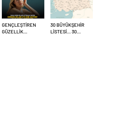
GENÇLEŞTİREN
30 BÜYÜKŞEHİR
GÜZELLİK
LİSTESİ… 30
YÖNTEMİ! Doğal
büyükşehir hangi
kolajen!
iller? İşte isim isim
‘Kırışıklıkları ütü
büyükşehir
gibi açıyor, cildi
belediyeleri
güzelleştiriyor’