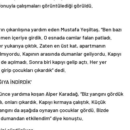
efonuyla çalışmaları görüntülediği görüldü.
ın çıkarılışına yardım eden Mustafa Yeşiltaş, “Ben bazı
en içeriye girdik. O esnada camlar falan patladı.
r yukarıya çıktık. Zaten en üst kat, apartmanın
ılmıyordu. Kapının arasında dumanlar geliyordu. Kapıyı
de açılmadı. Sonra biri kapıyı gelip açtı. Her yer
girip çocukları çıkardık” dedi.
IYA İNDİRDİK’
ünce yardıma koşan Alper Karadağ, “Biz yangını gördük
 onları çıkardık. Kapıyı kırmaya çalıştık. Küçük
 Yangını da aşağıda oynayan çocuklar gördü. Bizde
e dumandan etkilendim” diye konuştu.
esini sürdürüyor.