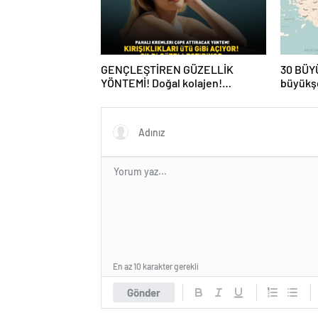
GENÇLEŞTİREN GÜZELLİK
30 BÜY
YÖNTEMİ! Doğal kolajen!
büyükşe
‘Kırışıklıkları ütü gibi açıyor, cildi
isim bü
güzelleştiriyor’
En az 10 karakter gerekli
Gönder