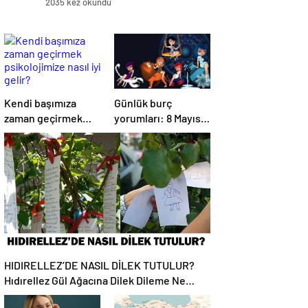
2035 kez okundu
Kendi başımıza
Günlük burç
zaman geçirmek
yorumları: 8 Mayıs
psikolojimize nasıl
2025 Perşembe
iyi gelir?
HIDIRELLEZ’DE NASIL DİLEK TUTULUR?
Hıdırellez Gül Ağacına Dilek Dileme Ne
Zaman, Nasıl Yapılır?