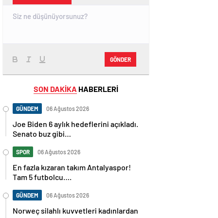
GÖNDER
SON DAKİKA
HABERLERİ
GÜNDEM
06 Ağustos 2026
Joe Biden 6 aylık hedeflerini açıkladı.
Senato buz gibi…
SPOR
06 Ağustos 2026
En fazla kızaran takım Antalyaspor!
Tam 5 futbolcu….
GÜNDEM
06 Ağustos 2026
Norweç silahlı kuvvetleri kadınlardan