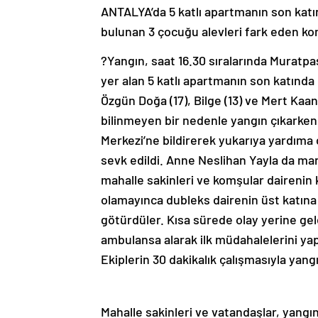
ANTALYA’da 5 katlı apartmanın son kat
bulunan 3 çocuğu alevleri fark eden kom
?Yangın, saat 16.30 sıralarında Muratp
yer alan 5 katlı apartmanın son katında
Özgün Doğa (17), Bilge (13) ve Mert Kaa
bilinmeyen bir nedenle yangın çıkarken,
Merkezi’ne bildirerek yukarıya yardıma çı
sevk edildi. Anne Neslihan Yayla da m
mahalle sakinleri ve komşular dairenin k
olamayınca dubleks dairenin üst katına 
götürdüler. Kısa sürede olay yerine ge
ambulansa alarak ilk müdahalelerini yap
Ekiplerin 30 dakikalık çalışmasıyla yan
Mahalle sakinleri ve vatandaşlar, yangın