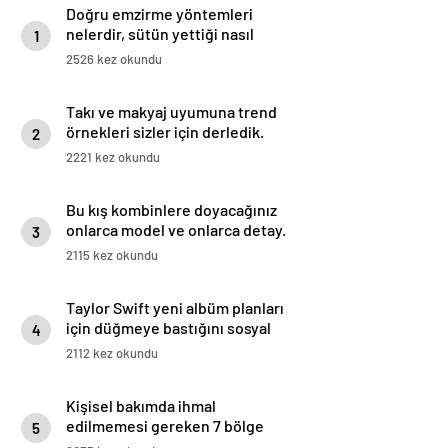
Doğru emzirme yöntemleri
nelerdir, sütün yettiği nasıl
1
anlaşılır?
2526 kez okundu
Takı ve makyaj uyumuna trend
örnekleri sizler için derledik.
2
2221 kez okundu
Bu kış kombinlere doyacağınız
onlarca model ve onlarca detay.
3
2115 kez okundu
Taylor Swift yeni albüm planları
için düğmeye bastığını sosyal
4
medyadan duyurdu!
2112 kez okundu
Kişisel bakımda ihmal
edilmemesi gereken 7 bölge
5