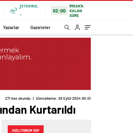
İSTANBUL
İMSAK'A
02:00
KALAN
SÜRE
°
Yazarlar
Gazeteler
271 kez okundu
|
Güncelleme: 29 Eylül 2024 00:01
ndan Kurtarıldı
HIZLI YORUM YAP