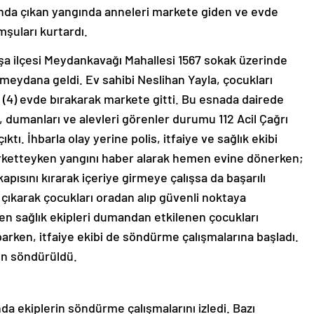
ında çıkan yangında anneleri markete giden ve evde
şuları kurtardı.
aşa ilçesi Meydankavağı Mahallesi 1567 sokak üzerinde
 meydana geldi. Ev sahibi Neslihan Yayla, çocukları
n (4) evde bırakarak markete gitti. Bu esnada dairede
 dumanları ve alevleri görenler durumu 112 Acil Çağrı
ktı. İhbarla olay yerine polis, itfaiye ve sağlık ekibi
arketteyken yangını haber alarak hemen evine dönerken;
apısını kırarak içeriye girmeye çalışsa da başarılı
çıkarak çocukları oradan alıp güvenli noktaya
len sağlık ekipleri dumandan etkilenen çocukları
arken, itfaiye ekibi de söndürme çalışmalarına başladı.
gın söndürüldü.
da ekiplerin söndürme çalışmalarını izledi. Bazı