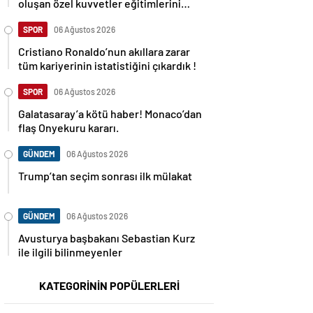
oluşan özel kuvvetler eğitimlerini
başlattı.
SPOR
06 Ağustos 2026
Cristiano Ronaldo’nun akıllara zarar
tüm kariyerinin istatistiğini çıkardık !
SPOR
06 Ağustos 2026
Galatasaray’a kötü haber! Monaco’dan
flaş Onyekuru kararı.
GÜNDEM
06 Ağustos 2026
Trump’tan seçim sonrası ilk mülakat
GÜNDEM
06 Ağustos 2026
Avusturya başbakanı Sebastian Kurz
ile ilgili bilinmeyenler
KATEGORİNİN POPÜLERLERİ