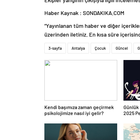
Haber Kaynak : SONDAKIKA.COM
“Yayınlanan tüm haber ve diğer içerikler i
üzerinden iletiniz. En kısa süre içerisin
3-sayfa
Antalya
Çocuk
Güncel
G
Kendi başımıza zaman geçirmek
Günlük 
psikolojimize nasıl iyi gelir?
2025 P