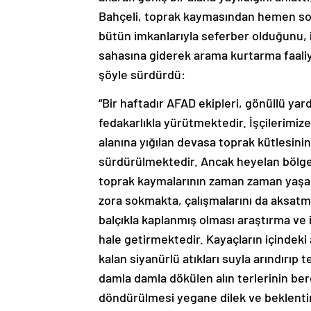
Bahçeli, toprak kaymasından hemen son
bütün imkanlarıyla seferber olduğunu, i
sahasına giderek arama kurtarma faaliyet
şöyle sürdürdü:
“Bir haftadır AFAD ekipleri, gönüllü yar
fedakarlıkla yürütmektedir. İşçilerimi
alanına yığılan devasa toprak kütlesinin 
sürdürülmektedir. Ancak heyelan bölgesi
toprak kaymalarının zaman zaman yaşan
zora sokmakta, çalışmalarını da aksatm
balçıkla kaplanmış olması araştırma ve
hale getirmektedir. Kayaçların içindeki 
kalan siyanürlü atıkları suyla arındırıp 
damla damla dökülen alın terlerinin bere
döndürülmesi yegane dilek ve beklentimiz