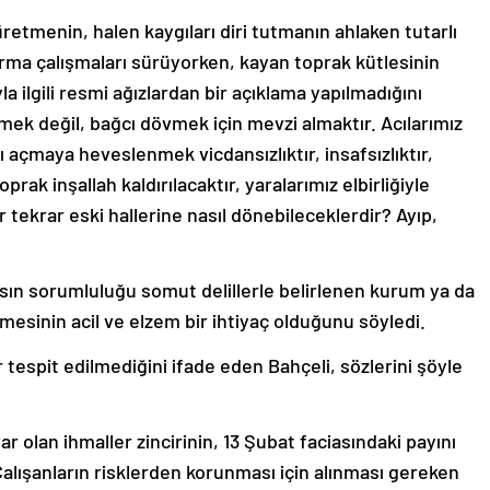
etmenin, halen kaygıları diri tutmanın ahlaken tutarlı
tarma çalışmaları sürüyorken, kayan toprak kütlesinin
a ilgili resmi ağızlardan bir açıklama yapılmadığını
ek değil, bağcı dövmek için mevzi almaktır. Acılarımız
ı açmaya heveslenmek vicdansızlıktır, insafsızlıktır,
 toprak inşallah kaldırılacaktır, yaralarımız elbirliğiyle
r tekrar eski hallerine nasıl dönebileceklerdir? Ayıp,
ın sorumluluğu somut delillerle belirlenen kurum ya da
rmesinin acil ve elzem bir ihtiyaç olduğunu söyledi.
dar tespit edilmediğini ifade eden Bahçeli, sözlerini şöyle
r olan ihmaller zincirinin, 13 Şubat faciasındaki payını
lışanların risklerden korunması için alınması gereken