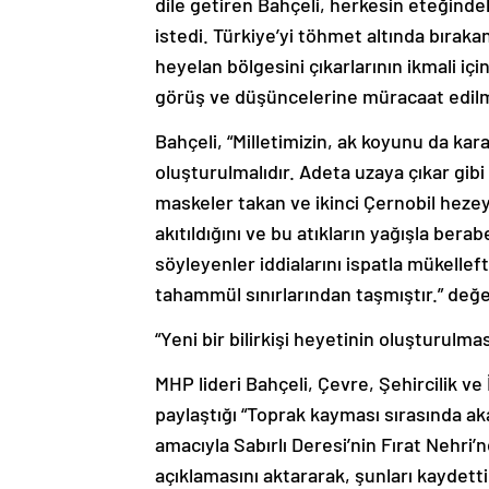
dile getiren Bahçeli, herkesin eteğindek
istedi. Türkiye’yi töhmet altında bıraka
heyelan bölgesini çıkarlarının ikmali iç
görüş ve düşüncelerine müracaat edilme
Bahçeli, “Milletimizin, ak koyunu da kar
oluşturulmalıdır. Adeta uzaya çıkar gib
maskeler takan ve ikinci Çernobil hezeya
akıtıldığını ve bu atıkların yağışla berabe
söyleyenler iddialarını ispatla mükelleft
tahammül sınırlarından taşmıştır.” de
“Yeni bir bilirkişi heyetinin oluşturulm
MHP lideri Bahçeli, Çevre, Şehircilik ve 
paylaştığı “Toprak kayması sırasında a
amacıyla Sabırlı Deresi’nin Fırat Nehri’n
açıklamasını aktararak, şunları kaydetti