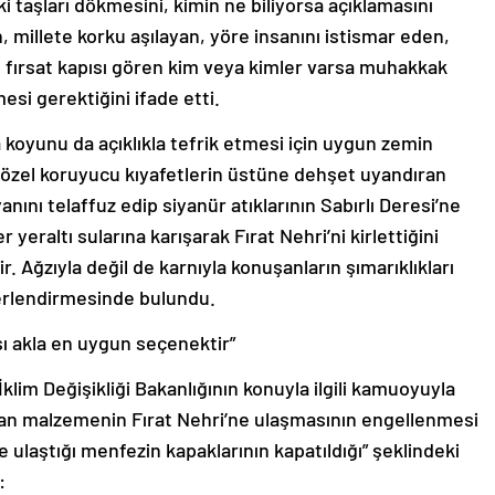
i taşları dökmesini, kimin ne biliyorsa açıklamasını
n, millete korku aşılayan, yöre insanını istismar eden,
in fırsat kapısı gören kim veya kimler varsa muhakkak
si gerektiğini ifade etti.
a koyunu da açıklıkla tefrik etmesi için uygun zemin
i özel koruyucu kıyafetlerin üstüne dehşet uyandıran
nını telaffuz edip siyanür atıklarının Sabırlı Deresi’ne
r yeraltı sularına karışarak Fırat Nehri’ni kirlettiğini
ir. Ağzıyla değil de karnıyla konuşanların şımarıklıkları
ğerlendirmesinde bulundu.
ası akla en uygun seçenektir”
İklim Değişikliği Bakanlığının konuyla ilgili kamuoyuyla
kan malzemenin Fırat Nehri’ne ulaşmasının engellenmesi
e ulaştığı menfezin kapaklarının kapatıldığı” şeklindeki
: