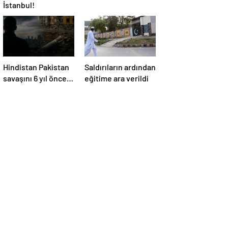
İstanbul!
Hindistan Pakistan
Saldırıların ardından
savaşını 6 yıl önce
eğitime ara verildi
satır satır
yazmışlar: ‘Nükleer
kış Türkiye’yi
doğrudan etkiler’