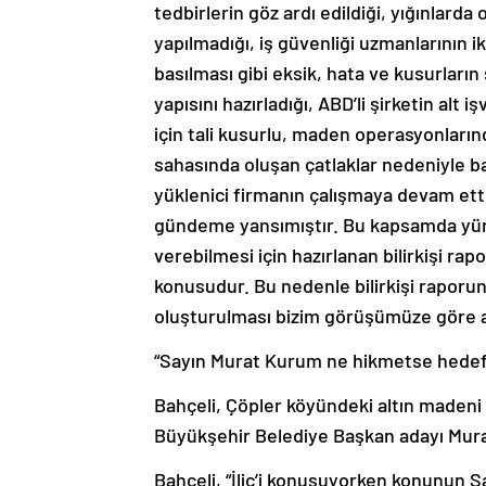
tedbirlerin göz ardı edildiği, yığınlard
yapılmadığı, iş güvenliği uzmanlarının 
basılması gibi eksik, hata ve kusurların
yapısını hazırladığı, ABD’li şirketin al
için tali kusurlu, maden operasyonların
sahasında oluşan çatlaklar nedeniyle bazı
yüklenici firmanın çalışmaya devam ettiği
gündeme yansımıştır. Bu kapsamda yürü
verebilmesi için hazırlanan bilirkişi ra
konusudur. Bu nedenle bilirkişi raporunu
oluşturulması bizim görüşümüze göre a
“Sayın Murat Kurum ne hikmetse hedef t
Bahçeli, Çöpler köyündeki altın madeni f
Büyükşehir Belediye Başkan adayı Murat 
Bahçeli, “İliç’i konuşuyorken konunun