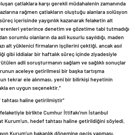
a oluşan çatlaklara karşı gerekli müdahalenin zamanında
ikazlarına rağmen çatlakların oluştuğu alanlara solüsyon
 süreç içerisinde yaygınlık kazanarak felaketin alt
t işverenleri yeterince denetim ve gözetime tabi tutmadığı
dan sorumlu olanların da asli kusurlu sayıldığı, maden
 alt yüklenici firmaların işçilerini çektiği, ancak asıl
 gibi iddialar bir haftalık süreç içinde ziyadesiyle
tülen adli soruşturmanın sağlam ve sağlıklı sonuçlar
porunun aceleye getirilmesi bir başka tartışma
n tekrar ele alınması, yeni bir bilirkişi heyetinin
kla en uygun seçenektir.”
ahtası haline getirilmiştir”
elaketiyle birlikte Cumhur İttifakı’nın İstanbul
Kurum’un, hedef tahtası haline getirildiğini söyledi.
 Sayın Kurum’un bakanlık dönemine geçiş yapması,