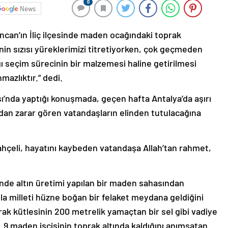
0
News
ncan’ın İliç ilçesinde maden ocağındaki toprak
inin sızısı yüreklerimizi titretiyorken, çok geçmeden
ı seçim sürecinin bir malzemesi haline getirilmesi
mazlıktır.” dedi.
ı’nda yaptığı konuşmada, geçen hafta Antalya’da aşırı
dan zarar gören vatandaşların elinden tutulacağına
çeli, hayatını kaybeden vatandaşa Allah’tan rahmet,
esinde altın üretimi yapılan bir maden sahasından
yla milleti hüzne boğan bir felaket meydana geldiğini
ak kütlesinin 200 metrelik yamaçtan bir sel gibi vadiye
ı. 9 maden işçisinin toprak altında kaldığını anımsatan