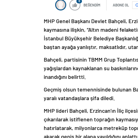
0
BEĞENDİM
ABONE OL
MHP Genel Başkanı Devlet Bahçeli, Erzi
kaymasına ilişkin, “Altın madeni felaket
İstanbul Büyükşehir Belediye Başkanlığ
baştan ayağa yanlıştır, maksatlıdır, utan
Bahçeli, partisinin TBMM Grup Toplantıs
yağışlardan kaynaklanan su baskınların
inandığını belirtti.
Geçmiş olsun temennisinde bulunan Bah
yaralı vatandaşlara şifa diledi.
MHP lideri Bahçeli, Erzincan’ın İliç ilç
çıkarılarak istiflenen toprağın kayması
hatırlatarak, milyonlarca metreküp topr
akarak geniş bir alana yayıldığını anlatt