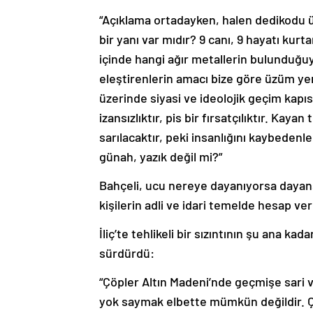
“Açıklama ortadayken, halen dedikodu ür
bir yanı var mıdır? 9 canı, 9 hayatı kur
içinde hangi ağır metallerin bulunduğuyl
eleştirenlerin amacı bize göre üzüm yem
üzerinde siyasi ve ideolojik geçim kapıs
izansızlıktır, pis bir fırsatçılıktır. Kayan
sarılacaktır, peki insanlığını kaybedenle
günah, yazık değil mi?”
Bahçeli, ucu nereye dayanıyorsa dayans
kişilerin adli ve idari temelde hesap ve
İliç’te tehlikeli bir sızıntının şu ana ka
sürdürdü:
“Çöpler Altın Madeni’nde geçmişe sari va
yok saymak elbette mümkün değildir. Ça