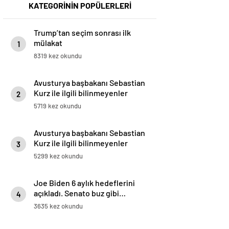
KATEGORİNİN POPÜLERLERİ
Trump’tan seçim sonrası ilk
mülakat
1
8319 kez okundu
Avusturya başbakanı Sebastian
Kurz ile ilgili bilinmeyenler
2
5719 kez okundu
Avusturya başbakanı Sebastian
Kurz ile ilgili bilinmeyenler
3
5299 kez okundu
Joe Biden 6 aylık hedeflerini
açıkladı. Senato buz gibi…
4
3635 kez okundu