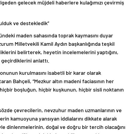
ölgeden gelecek müjdeli haberlere kulağımızı çevirmiş
ulduk ve destekledik”
yündeki maden sahasında toprak kaymasını duyar
rum Milletvekili Kamil Aydın başkanlığında teşkil
iklerini belirterek, heyetin incelemelerini yaptığını,
geçirdiklerini anlattı.
yonunun kurulmasını isabetli bir karar olarak
taran Bahçeli, “Mezkur altın madeni faciasının her
 hiçbir boşluğun, hiçbir kuşkunun, hiçbir sisli noktanın
, sözde çevrecilerin, nevzuhur maden uzmanlarının ve
erin kamuoyuna yansıyan iddialarını dikkate alarak
e dinlenmelerinin, doğal ve doğru bir tercih olacağını