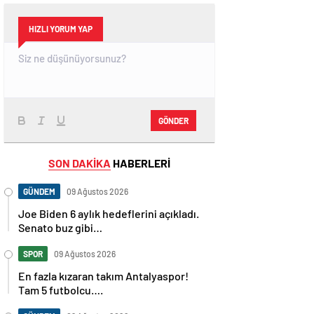
HIZLI YORUM YAP
GÖNDER
SON DAKİKA
HABERLERİ
GÜNDEM
09 Ağustos 2026
Joe Biden 6 aylık hedeflerini açıkladı.
Senato buz gibi…
SPOR
09 Ağustos 2026
En fazla kızaran takım Antalyaspor!
Tam 5 futbolcu….