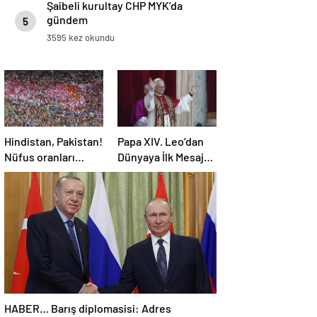
Şaibeli kurultay CHP MYK’da
gündem
5
3595 kez okundu
Hindistan, Pakistan!
Papa XIV. Leo’dan
Nüfus oranları
Dünyaya İlk Mesaj:
açıklandı! İşte
SAVAŞA SON
Dünyanın en
VERİN!
kalabalık ülkesi!
Dünya haritası
ülkeler!
HABER… Barış diplomasisi: Adres