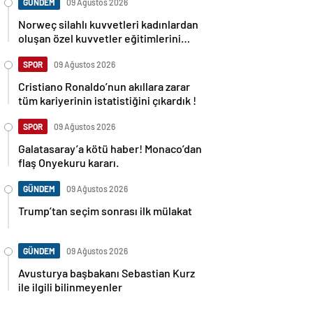
GÜNDEM
09 Ağustos 2026
Norweç silahlı kuvvetleri kadınlardan
oluşan özel kuvvetler eğitimlerini
başlattı.
SPOR
09 Ağustos 2026
Cristiano Ronaldo’nun akıllara zarar
tüm kariyerinin istatistiğini çıkardık !
SPOR
09 Ağustos 2026
Galatasaray’a kötü haber! Monaco’dan
flaş Onyekuru kararı.
GÜNDEM
09 Ağustos 2026
Trump’tan seçim sonrası ilk mülakat
GÜNDEM
09 Ağustos 2026
Avusturya başbakanı Sebastian Kurz
ile ilgili bilinmeyenler