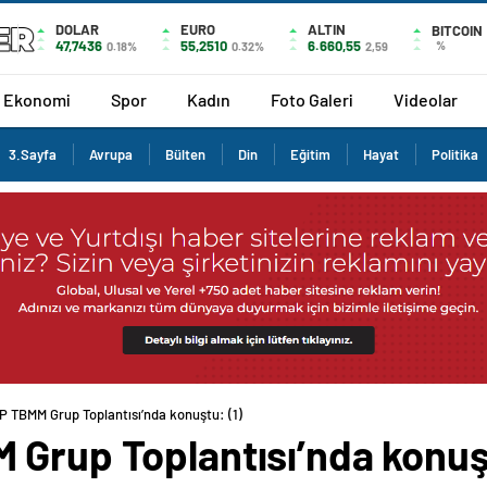
DOLAR
EURO
ALTIN
BITCOIN
47,7436
55,2510
6.660,55
%
0.18%
0.32%
2,59
Ekonomi
Spor
Kadın
Foto Galeri
Videolar
3.Sayfa
Avrupa
Bülten
Din
Eğitim
Hayat
Politika
P TBMM Grup Toplantısı’nda konuştu: (1)
 Grup Toplantısı’nda konuşt