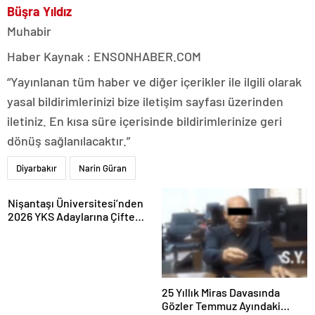
Büşra Yıldız
Muhabir
Haber Kaynak : ENSONHABER.COM
“Yayınlanan tüm haber ve diğer içerikler ile ilgili olarak
yasal bildirimlerinizi bize iletişim sayfası üzerinden
iletiniz. En kısa süre içerisinde bildirimlerinize geri
dönüş sağlanılacaktır.”
Diyarbakır
Narin Güran
Nişantaşı Üniversitesi’nden
2026 YKS Adaylarına Çifte
Güvence: Sabit Ücret ve
Kesintisiz Burs
25 Yıllık Miras Davasında
Gözler Temmuz Ayındaki