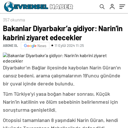
357 okunma
Bakanlar Diyarbakır’a gidiyor: Narin’in
kabrini ziyaret edecekler
11 Eylül 2024 11:25
ABONE OL
News
Diyarbakır’ın Bağlar ilçesinde kaybolan Narin Güran’ın
cansız bedeni, arama çalışmalarının 19’uncu gününde
bir çuval içinde derede bulundu.
Tüm Türkiye’yi yasa boğan haber sonrası, Küçük
Narin’in katilinin ve ölüm sebebinin belirlenmesi için
soruşturma genişletildi.
Otopsisi tamamlanan 8 yaşındaki Narin Güran, kendi
köyünde Tavşantepe Mahallesi’nde defnedildi.