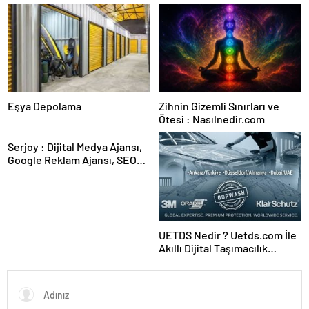
Karar Duruşmasına Çevrildi
Eşya Depolama
Zihnin Gizemli Sınırları ve
Ötesi : Nasılnedir.com
Serjoy : Dijital Medya Ajansı,
Google Reklam Ajansı, SEO
Ajansı ve Web Tasarım Ajansı
UETDS Nedir ? Uetds.com İle
Akıllı Dijital Taşımacılık
Yazılımı