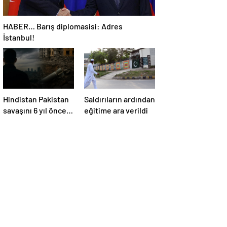
HABER… Barış diplomasisi: Adres
İstanbul!
Hindistan Pakistan
Saldırıların ardından
savaşını 6 yıl önce
eğitime ara verildi
satır satır
yazmışlar: ‘Nükleer
kış Türkiye’yi
doğrudan etkiler’