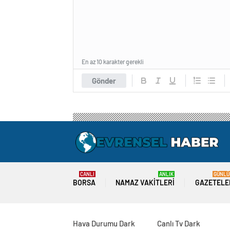
En az 10 karakter gerekli
Gönder
CANLI
ANLIK
GÜNLÜ
BORSA
NAMAZ VAKITLERI
GAZETELE
Hava Durumu Dark
Canlı Tv Dark