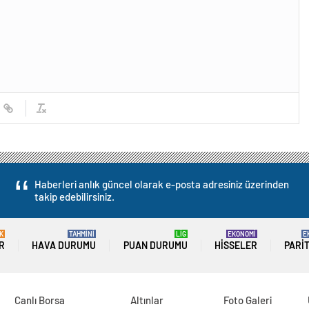
Haberleri anlık güncel olarak e-posta adresiniz üzerinden
takip edebilirsiniz.
K
TAHMİNİ
LİG
EKONOMİ
E
R
HAVA DURUMU
PUAN DURUMU
HISSELER
PARI
Canlı Borsa
Altınlar
Foto Galeri