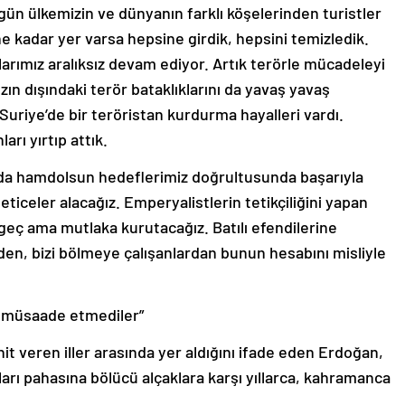
gün ülkemizin ve dünyanın farklı köşelerinden turistler
e kadar yer varsa hepsine girdik, hepsini temizledik.
arımız aralıksız devam ediyor. Artık terörle mücadeleyi
mızın dışındaki terör bataklıklarını da yavaş yavaş
Suriye’de bir teröristan kurdurma hayalleri vardı.
arı yırtıp attık.
z da hamdolsun hedeflerimiz doğrultusunda başarıyla
 neticeler alacağız. Emperyalistlerin tetikçiliğini yapan
a geç ama mutlaka kurutacağız. Batılı efendilerine
den, bizi bölmeye çalışanlardan bunun hesabını misliyle
a müsaade etmediler”
it veren iller arasında yer aldığını ifade eden Erdoğan,
nları pahasına bölücü alçaklara karşı yıllarca, kahramanca