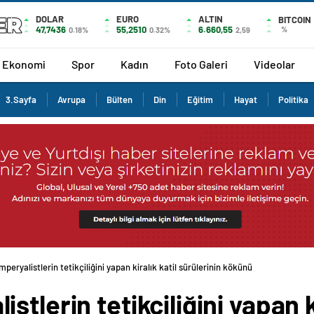
DOLAR
EURO
ALTIN
BITCOIN
47,7436
55,2510
6.660,55
%
0.18%
0.32%
2,59
Ekonomi
Spor
Kadın
Foto Galeri
Videolar
3.Sayfa
Avrupa
Bülten
Din
Eğitim
Hayat
Politika
eryalistlerin tetikçiliğini yapan kiralık katil sürülerinin kökünü
tlerin tetikçiliğini yapan ki