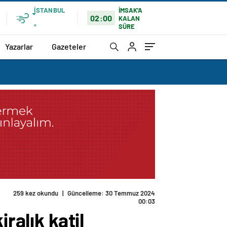
İSTANBUL
İMSAK'A
02:00
KALAN
SÜRE
°
Yazarlar
Gazeteler
259 kez okundu
|
Güncelleme: 30 Temmuz 2024
00:03
ralık katil