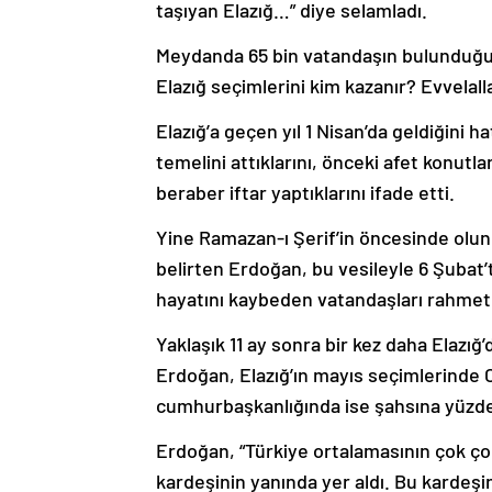
taşıyan Elazığ…” diye selamladı.
Meydanda 65 bin vatandaşın bulunduğun
Elazığ seçimlerini kim kazanır? Evvelalla
Elazığ’a geçen yıl 1 Nisan’da geldiğini 
temelini attıklarını, önceki afet konutl
beraber iftar yaptıklarını ifade etti.
Yine Ramazan-ı Şerif’in öncesinde olund
belirten Erdoğan, bu vesileyle 6 Şuba
hayatını kaybeden vatandaşları rahmetl
Yaklaşık 11 ay sonra bir kez daha Elazı
Erdoğan, Elazığ’ın mayıs seçimlerinde C
cumhurbaşkanlığında ise şahsına yüzde 
Erdoğan, “Türkiye ortalamasının çok ço
kardeşinin yanında yer aldı. Bu kardeşin