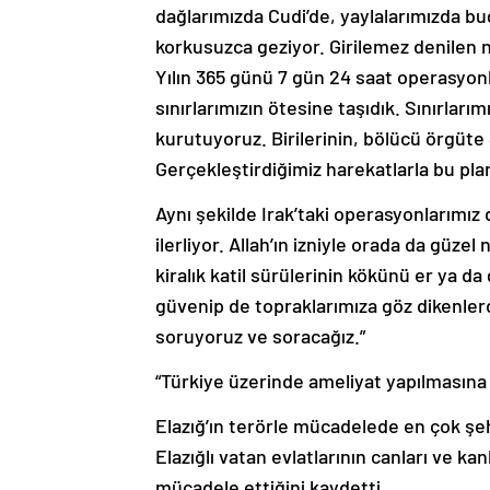
dağlarımızda Cudi’de, yaylalarımızda bu
korkusuzca geziyor. Girilemez denilen n
Yılın 365 günü 7 gün 24 saat operasyonl
sınırlarımızın ötesine taşıdık. Sınırları
kurutuyoruz. Birilerinin, bölücü örgüte 
Gerçekleştirdiğimiz harekatlarla bu planl
Aynı şekilde Irak’taki operasyonlarımı
ilerliyor. Allah’ın izniyle orada da güzel
kiralık katil sürülerinin kökünü er ya d
güvenip de topraklarımıza göz dikenler
soruyoruz ve soracağız.”
“Türkiye üzerinde ameliyat yapılmasın
Elazığ’ın terörle mücadelede en çok şeh
Elazığlı vatan evlatlarının canları ve ka
mücadele ettiğini kaydetti.