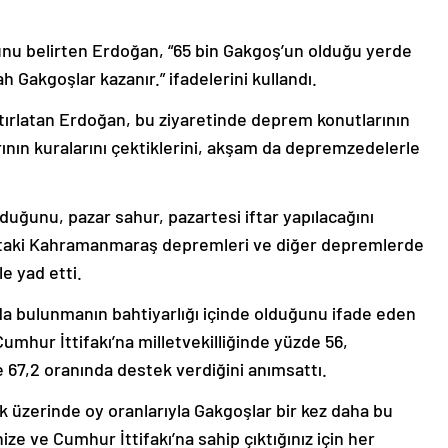
u belirten Erdoğan, “65 bin Gakgoş’un olduğu yerde
h Gakgoşlar kazanır.” ifadelerini kullandı.
hatırlatan Erdoğan, bu ziyaretinde deprem konutlarının
arının kuralarını çektiklerini, akşam da depremzedelerle
uğunu, pazar sahur, pazartesi iftar yapılacağını
t’taki Kahramanmaraş depremleri ve diğer depremlerde
e yad etti.
ğ’da bulunmanın bahtiyarlığı içinde olduğunu ifade eden
umhur İttifakı’na milletvekilliğinde yüzde 56,
67,2 oranında destek verdiğini anımsattı.
k üzerinde oy oranlarıyla Gakgoşlar bir kez daha bu
ize ve Cumhur İttifakı’na sahip çıktığınız için her