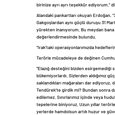
birinize ayrı ayrı teşekkür ediyorum.” d
Alandaki pankartları okuyan Erdoğan, “31
Gakgoşlardan aynı güçlü duruşu 31 Mart’
yürekten inanıyorum. Bu meydan bana E
değerlendirmesinde bulundu.
“Irak’taki operasyonlarımızda hedeflerim
Terörle mücadeleye de değinen Cumhur
“Elazığ desteğini bizden esirgemediği s
bükemiyorlardı. Sizlerden aldığımız güçl
saklandıkları mağaraları dar ediyoruz, d
Tendürek’te girdik mi? Bundan sonra da 
edilemez. Sınırlarımız içinde veya hudu
tepelerine biniyoruz. Uzun yıllar terörle
yerlerde hamdolsun artık huzur ve güven