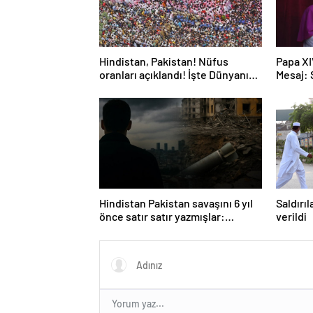
Hindistan, Pakistan! Nüfus
Papa XI
oranları açıklandı! İşte Dünyanın
Mesaj:
en kalabalık ülkesi! Dünya
haritası ülkeler!
Hindistan Pakistan savaşını 6 yıl
Saldırı
önce satır satır yazmışlar:
verildi
‘Nükleer kış Türkiye’yi doğrudan
etkiler’