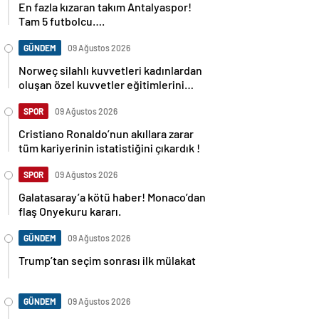
En fazla kızaran takım Antalyaspor!
Tam 5 futbolcu….
GÜNDEM
09 Ağustos 2026
Norweç silahlı kuvvetleri kadınlardan
oluşan özel kuvvetler eğitimlerini
başlattı.
SPOR
09 Ağustos 2026
Cristiano Ronaldo’nun akıllara zarar
tüm kariyerinin istatistiğini çıkardık !
SPOR
09 Ağustos 2026
Galatasaray’a kötü haber! Monaco’dan
flaş Onyekuru kararı.
GÜNDEM
09 Ağustos 2026
Trump’tan seçim sonrası ilk mülakat
GÜNDEM
09 Ağustos 2026