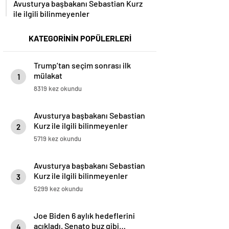
Avusturya başbakanı Sebastian Kurz
ile ilgili bilinmeyenler
KATEGORİNİN POPÜLERLERİ
Trump’tan seçim sonrası ilk
mülakat
1
8319 kez okundu
Avusturya başbakanı Sebastian
Kurz ile ilgili bilinmeyenler
2
5719 kez okundu
Avusturya başbakanı Sebastian
Kurz ile ilgili bilinmeyenler
3
5299 kez okundu
Joe Biden 6 aylık hedeflerini
açıkladı. Senato buz gibi…
4