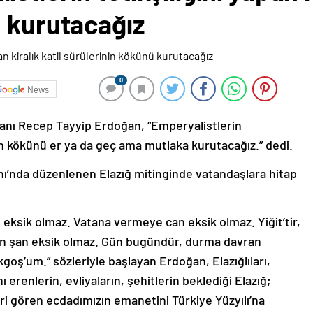
ü kurutacağız
0
News
nı Recep Tayyip Erdoğan, “Emperyalistlerin
rinin kökünü er ya da geç ama mutlaka kurutacağız.” dedi.
ı’nda düzenlenen Elazığ mitinginde vatandaşlara hitap
ksik olmaz. Vatana vermeye can eksik olmaz. Yiğit’tir,
dan şan eksik olmaz. Gün bugündür, durma davran
oş’um.” sözleriyle başlayan Erdoğan, Elazığlıları,
ı erenlerin, evliyaların, şehitlerin beklediği Elazığ;
leri gören ecdadımızın emanetini Türkiye Yüzyılı’na