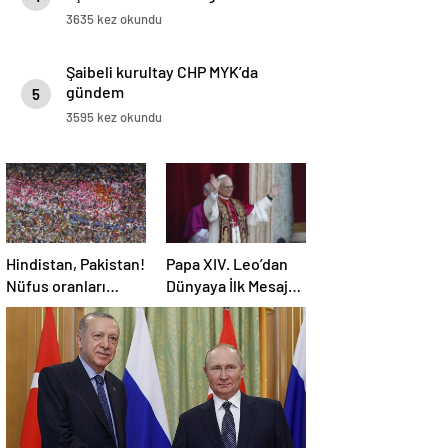
3635 kez okundu
Şaibeli kurultay CHP MYK’da
gündem
5
3595 kez okundu
Hindistan, Pakistan!
Papa XIV. Leo’dan
Nüfus oranları
Dünyaya İlk Mesaj:
açıklandı! İşte
SAVAŞA SON
Dünyanın en
VERİN!
kalabalık ülkesi!
Dünya haritası
ülkeler!