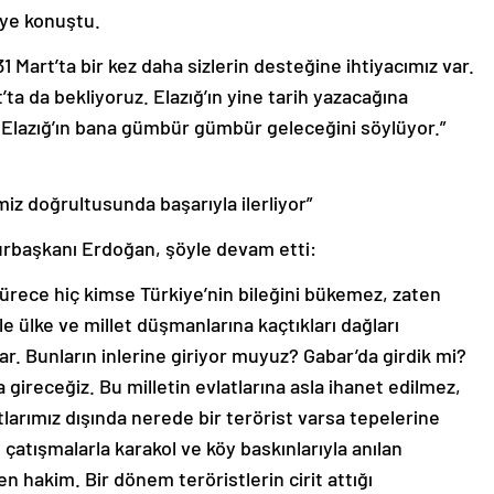
iye konuştu.
 Mart’ta bir kez daha sizlerin desteğine ihtiyacımız var.
ta da bekliyoruz. Elazığ’ın yine tarih yazacağına
lazığ’ın bana gümbür gümbür geleceğini söylüyor.”
iz doğrultusunda başarıyla ilerliyor”
başkanı Erdoğan, şöyle devam etti:
ürece hiç kimse Türkiye’nin bileğini bükemez, zaten
e ülke ve millet düşmanlarına kaçtıkları dağları
ar. Bunların inlerine giriyor muyuz? Gabar’da girdik mi?
gireceğiz. Bu milletin evlatlarına asla ihanet edilmez,
tlarımız dışında nerede bir terörist varsa tepelerine
 çatışmalarla karakol ve köy baskınlarıyla anılan
 hakim. Bir dönem teröristlerin cirit attığı