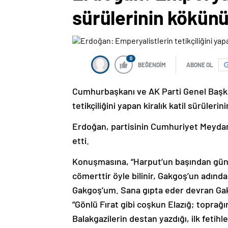
sürülerinin kökün
0
BEĞENDİM
ABONE OL
Cumhurbaşkanı ve AK Parti Genel Başka
tetikçiliğini yapan kiralık katil sürüle
Erdoğan, partisinin Cumhuriyet Meydan
etti.
Konuşmasına, “Harput’un başından gün e
cömerttir öyle bilinir, Gakgoş’un adın
Gakgoş’um. Sana gıpta eder devran Gakg
“Gönlü Fırat gibi coşkun Elazığ; toprağın
Balakgazilerin destan yazdığı, ilk fetih