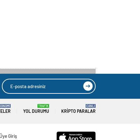
KONOMİ
TRAFİK
CANLI
TELER
YOL DURUMU
KRIPTO PARALAR
Üye Giriş