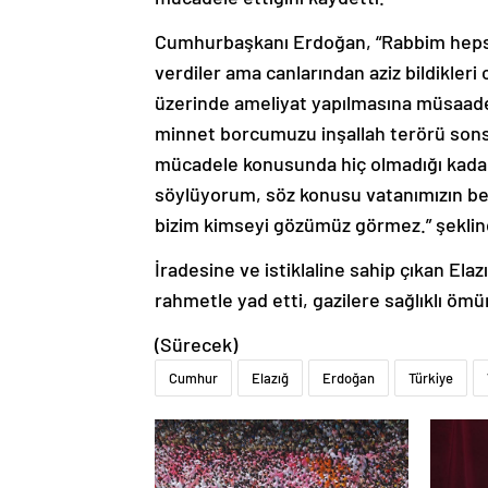
Cumhurbaşkanı Erdoğan, “Rabbim hepsi
verdiler ama canlarından aziz bildikleri
üzerinde ameliyat yapılmasına müsaade 
minnet borcumuzu inşallah terörü sons
mücadele konusunda hiç olmadığı kadar k
söylüyorum, söz konusu vatanımızın bek
bizim kimseyi gözümüz görmez.” şekli
İradesine ve istiklaline sahip çıkan El
rahmetle yad etti, gazilere sağlıklı ömür
(Sürecek)
Cumhur
Elazığ
Erdoğan
Türkiye