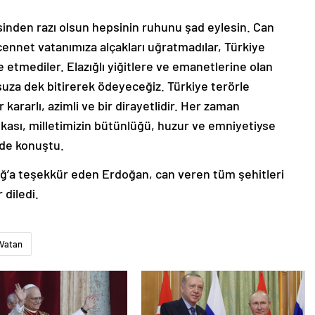
nden razı olsun hepsinin ruhunu şad eylesin. Can
 cennet vatanımıza alçakları uğratmadılar, Türkiye
etmediler. Elazığlı yiğitlere ve emanetlerine olan
uza dek bitirerek ödeyeceğiz. Türkiye terörle
ararlı, azimli ve bir dirayetlidir. Her zaman
ası, milletimizin bütünlüğü, huzur ve emniyetiyse
nde konuştu.
azığ’a teşekkür eden Erdoğan, can veren tüm şehitleri
 diledi.
Vatan