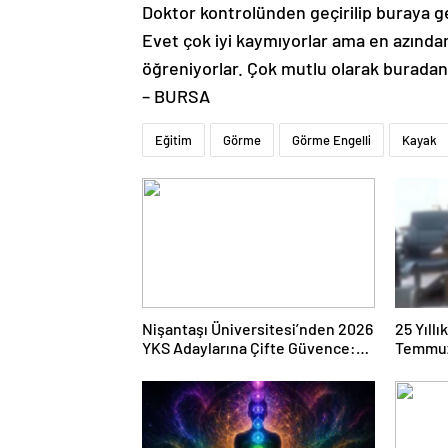
Doktor kontrolünden geçirilip buraya gel
Evet çok iyi kaymıyorlar ama en azından 
öğreniyorlar. Çok mutlu olarak buradan dö
– BURSA
Eğitim
Görme
Görme Engelli
Kayak
Nişantaşı Üniversitesi’nden 2026
25 Yıll
YKS Adaylarına Çifte Güvence:
Temmuz
Sabit Ücret ve Kesintisiz Burs
Duruşma