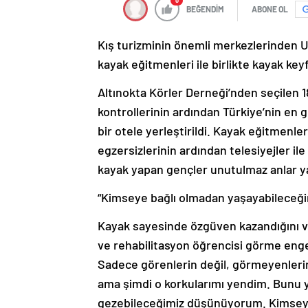
0
BEĞENDİM
ABONE OL
Kış turizminin önemli merkezlerinden U
kayak eğitmenleri ile birlikte kayak keyf
Altınokta Körler Derneği’nden seçilen 1
kontrollerinin ardından Türkiye’nin en 
bir otele yerleştirildi. Kayak eğitmenler
egzersizlerinin ardından telesiyejler ile
kayak yapan gençler unutulmaz anlar y
“Kimseye bağlı olmadan yaşayabileceğin
Kayak sayesinde özgüven kazandığını v
ve rehabilitasyon öğrencisi görme enge
Sadece görenlerin değil, görmeyenlerin
ama şimdi o korkularımı yendim. Bunu y
gezebileceğimiz düşünüyorum. Kimseye