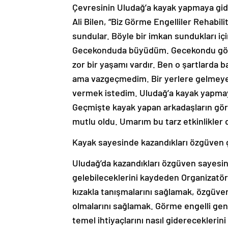
Çevresinin Uludağ’a kayak yapmaya gide
Ali Bilen, “Biz Görme Engelliler Rehabil
sundular. Böyle bir imkan sundukları i
Gecekonduda büyüdüm. Gecekondu görm
zor bir yaşamı vardır. Ben o şartlarda
ama vazgeçmedim. Bir yerlere gelmeye 
vermek istedim. Uludağ’a kayak yapmaya
Geçmişte kayak yapan arkadaşların gör
mutlu oldu. Umarım bu tarz etkinlikler 
Kayak sayesinde kazandıkları özgüven 
Uludağ’da kazandıkları özgüven sayesi
gelebileceklerini kaydeden Organizatör 
kızakla tanışmalarını sağlamak, özgüvenl
olmalarını sağlamak. Görme engelli genç
temel ihtiyaçlarını nasıl gidereceklerin