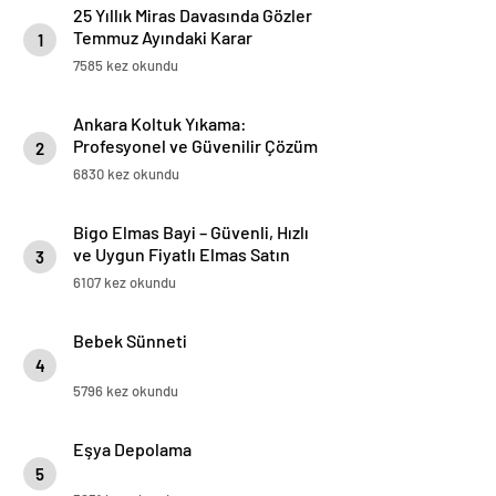
25 Yıllık Miras Davasında Gözler
Temmuz Ayındaki Karar
1
Duruşmasına Çevrildi
7585 kez okundu
Ankara Koltuk Yıkama:
Profesyonel ve Güvenilir Çözüm
2
6830 kez okundu
Bigo Elmas Bayi – Güvenli, Hızlı
ve Uygun Fiyatlı Elmas Satın
3
Almanın Yeni Adresi
6107 kez okundu
Bebek Sünneti
4
5796 kez okundu
Eşya Depolama
5