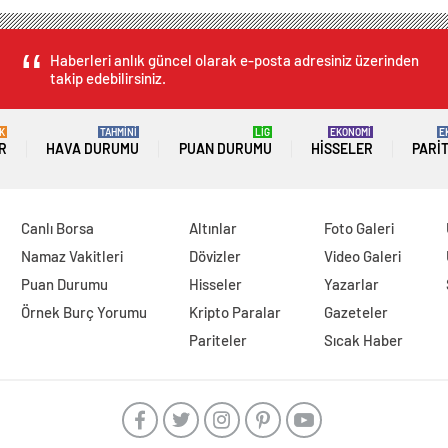
Haberleri anlık güncel olarak e-posta adresiniz üzerinden
takip edebilirsiniz.
K
TAHMİNİ
LİG
EKONOMİ
E
R
HAVA DURUMU
PUAN DURUMU
HISSELER
PARI
Canlı Borsa
Altınlar
Foto Galeri
Namaz Vakitleri
Dövizler
Video Galeri
Puan Durumu
Hisseler
Yazarlar
Örnek Burç Yorumu
Kripto Paralar
Gazeteler
Pariteler
Sıcak Haber