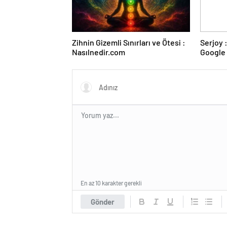
Zihnin Gizemli Sınırları ve Ötesi :
Serjoy : Dijital Medya Ajansı,
Nasılnedir.com
Google 
ve Web 
En az 10 karakter gerekli
Gönder