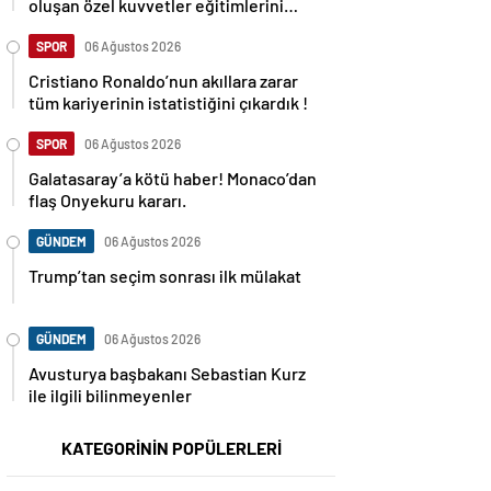
oluşan özel kuvvetler eğitimlerini
başlattı.
SPOR
06 Ağustos 2026
Cristiano Ronaldo’nun akıllara zarar
tüm kariyerinin istatistiğini çıkardık !
SPOR
06 Ağustos 2026
Galatasaray’a kötü haber! Monaco’dan
flaş Onyekuru kararı.
GÜNDEM
06 Ağustos 2026
Trump’tan seçim sonrası ilk mülakat
GÜNDEM
06 Ağustos 2026
Avusturya başbakanı Sebastian Kurz
ile ilgili bilinmeyenler
KATEGORİNİN POPÜLERLERİ