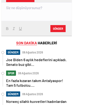
GÖNDER
SON DAKİKA
HABERLERİ
GÜNDEM
06 Ağustos 2026
Joe Biden 6 aylık hedeflerini açıkladı.
Senato buz gibi…
SPOR
06 Ağustos 2026
En fazla kızaran takım Antalyaspor!
Tam 5 futbolcu….
GÜNDEM
06 Ağustos 2026
Norweç silahlı kuvvetleri kadınlardan