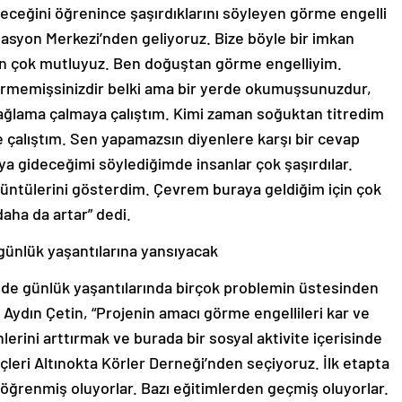
ceğini öğrenince şaşırdıklarını söyleyen görme engelli
itasyon Merkezi’nden geliyoruz. Bize böyle bir imkan
çin çok mutluyuz. Ben doğuştan görme engelliyim.
emişsinizdir belki ama bir yerde okumuşsunuzdur,
 bağlama çalmaya çalıştım. Kimi zaman soğuktan titredim
çalıştım. Sen yapamazsın diyenlere karşı bir cevap
 gideceğimi söylediğimde insanlar çok şaşırdılar.
üntülerini gösterdim. Çevrem buraya geldiğim için çok
daha da artar” dedi.
günlük yaşantılarına yansıyacak
nde günlük yaşantılarında birçok problemin üstesinden
Aydın Çetin, “Projenin amacı görme engellileri kar ve
erini arttırmak ve burada bir sosyal aktivite içerisinde
leri Altınokta Körler Derneği’nden seçiyoruz. İlk etapta
i öğrenmiş oluyorlar. Bazı eğitimlerden geçmiş oluyorlar.