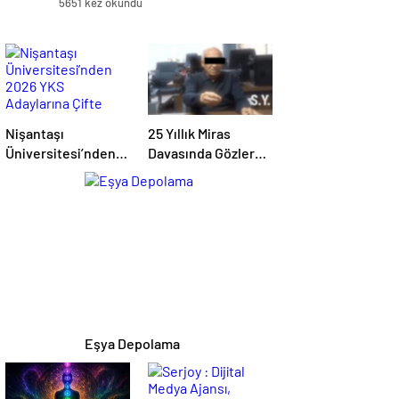
5651 kez okundu
Nişantaşı
25 Yıllık Miras
Üniversitesi’nden
Davasında Gözler
2026 YKS
Temmuz Ayındaki
Adaylarına Çifte
Karar Duruşmasına
Güvence: Sabit
Çevrildi
Ücret ve Kesintisiz
Burs
Eşya Depolama