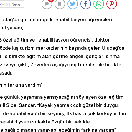
0
News
ludağ’da görme engelli rehabilitasyon öğrencileri,
ini yaşadı.
8 özel eğitim ve rehabilitasyon öğrencisi, doktor
gözde kış turizm merkezlerinin başında gelen Uludağ’da
i ile birlikte eğitim alan görme engelli gençler ısınma
 zirveye çıktı. Zirveden aşağıya eğitmenleri ile birlikte
aşadı.
in farkına vardım”
e günlük yaşamına yansıyacağını söyleyen özel eğitim
lli Sibel Sancar, “Kayak yapmak çok güzel bir duygu.
 de yapabileceği bir şeymiş. İlk başta çok korkuyordum
apabildiysem sokakta özgür bir şekilde
 bağlı olmadan yaşayabileceğimin farkına vardım”