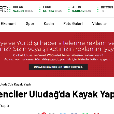
DOLAR
EURO
ALTIN
BITCOIN
47,6045
55,1523
6.519,42
%
0.05%
0.13%
0,36
Ekonomi
Spor
Kadın
Foto Galeri
Videolar
Uludağ’da Kayak Yaptı
enciler Uludağ’da Kayak Yap