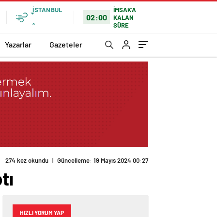
İSTANBUL
İMSAK'A
02:00
KALAN
SÜRE
°
Yazarlar
Gazeteler
274 kez okundu
|
Güncelleme: 19 Mayıs 2024 00:27
tı
HIZLI YORUM YAP