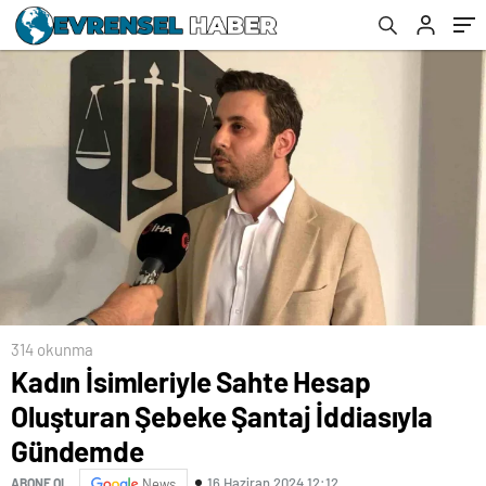
314 okunma
Kadın İsimleriyle Sahte Hesap
Oluşturan Şebeke Şantaj İddiasıyla
Gündemde
16 Haziran 2024 12:12
ABONE OL
News