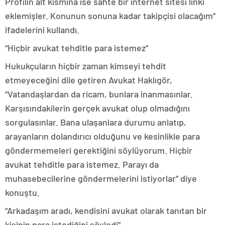
Profilin alt kısmına ise sahte bir internet sitesi linki
eklemişler. Konunun sonuna kadar takipçisi olacağım”
ifadelerini kullandı.
“Hiçbir avukat tehditle para istemez”
Hukukçuların hiçbir zaman kimseyi tehdit
etmeyeceğini dile getiren Avukat Haklıgör,
“Vatandaşlardan da ricam, bunlara inanmasınlar.
Karşısındakilerin gerçek avukat olup olmadığını
sorgulasınlar. Bana ulaşanlara durumu anlatıp,
arayanların dolandırıcı olduğunu ve kesinlikle para
göndermemeleri gerektiğini söylüyorum. Hiçbir
avukat tehditle para istemez. Parayı da
muhasebecilerine göndermelerini istiyorlar” diye
konuştu.
“Arkadaşım aradı, kendisini avukat olarak tanıtan bir
kişinin para istediğini söyledi”