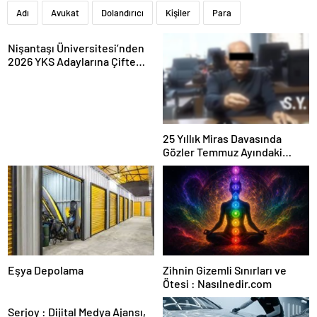
Adı
Avukat
Dolandırıcı
Kişiler
Para
Nişantaşı Üniversitesi’nden
2026 YKS Adaylarına Çifte
Güvence: Sabit Ücret ve
Kesintisiz Burs
25 Yıllık Miras Davasında
Gözler Temmuz Ayındaki
Karar Duruşmasına Çevrildi
Eşya Depolama
Zihnin Gizemli Sınırları ve
Ötesi : Nasılnedir.com
Serjoy : Dijital Medya Ajansı,