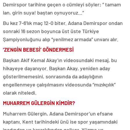
Demirspor tarihine geçen o cümleyi söyler; ” tamam
lan, girin suya! baştan oynuyoruz…”
Bu kez 7-6’lık maç 12-0 biter. Adana Demirspor ondan
sonraki 16 sezon boyunca üst üste Türkiye
Şampiyonluğunu alıp “yenilmez armada” unvanı alır.
‘ZENGİN BEBESİ’ GÖNDERMESİ
Başkan Akif Kemal Akay’ın videosundaki mesaj, bu
hikayeye dayanıyor. Başkan Akay, yeniden aday
gösterilmemesini, sonrasında da adaylığının
engellenmeye çalışılmasını videosunda “mızıkçılık”
olarak niteledi.
MUHARREM GÜLERGİN KİMDİR?
Muharrem Gülergin, Adana Demirspor’un efsane
kaptanı. Kent tarihindeki ünü ise spor yaşamındaki
inadından ve kararlığından geliyor. Yüzme ve