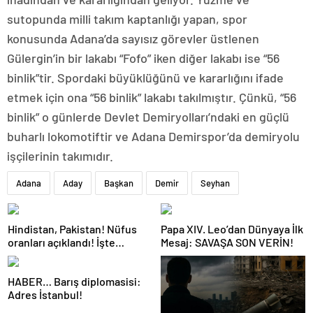
sutopunda milli takım kaptanlığı yapan, spor
konusunda Adana’da sayısız görevler üstlenen
Gülergin’in bir lakabı “Fofo” iken diğer lakabı ise “56
binlik”tir. Spordaki büyüklüğünü ve kararlığını ifade
etmek için ona “56 binlik” lakabı takılmıştır. Çünkü, “56
binlik” o günlerde Devlet Demiryolları’ndaki en güçlü
buharlı lokomotiftir ve Adana Demirspor’da demiryolu
işçilerinin takımıdır.
Adana
Aday
Başkan
Demir
Seyhan
Hindistan, Pakistan! Nüfus
Papa XIV. Leo’dan Dünyaya İlk
oranları açıklandı! İşte
Mesaj: SAVAŞA SON VERİN!
Dünyanın en kalabalık ülkesi!
Dünya haritası ülkeler!
HABER… Barış diplomasisi:
Adres İstanbul!