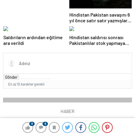
Hindistan Pakistan savaşını 6
yıl önce satır satır yazmışlar:
‘Nükleer kış Türkiye’yi
doğrudan etkiler’
Saldırıların ardından eğitime
Hindistan saldırısı sonrası
ara verildi
Pakistanlılar stok yapmaya
başladı
Gönder
En az 10 karakter gerekli
HABER
0
0