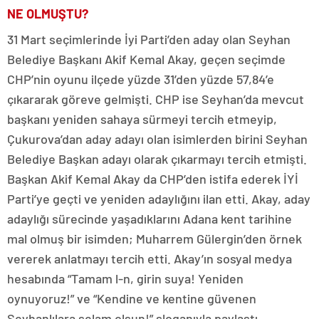
NE OLMUŞTU?
31 Mart seçimlerinde İyi Parti’den aday olan Seyhan
Belediye Başkanı Akif Kemal Akay, geçen seçimde
CHP’nin oyunu ilçede yüzde 31’den yüzde 57,84’e
çıkararak göreve gelmişti. CHP ise Seyhan’da mevcut
başkanı yeniden sahaya sürmeyi tercih etmeyip,
Çukurova’dan aday adayı olan isimlerden birini Seyhan
Belediye Başkan adayı olarak çıkarmayı tercih etmişti.
Başkan Akif Kemal Akay da CHP’den istifa ederek İYİ
Parti’ye geçti ve yeniden adaylığını ilan etti. Akay, aday
adaylığı sürecinde yaşadıklarını Adana kent tarihine
mal olmuş bir isimden; Muharrem Gülergin’den örnek
vererek anlatmayı tercih etti. Akay’ın sosyal medya
hesabında “Tamam l-n, girin suya! Yeniden
oynuyoruz!” ve “Kendine ve kentine güvenen
Seyhanlılara selam olsun!” sloganıyla paylaştı.