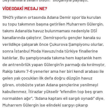
VİDEODAKİ MESAJ NE?
1940’lı yılların ortasında Adana Demir spor’da kurulan
su topu takımının başına getirilen Muharrem Gülergin,
takımı Adana’da havuz bulunmaması nedeniyle DSİ
kanallarında çalıştırır. Demirsporlu gençler kanala su
verildikçe çalışarak önce Çukurova Şampiyonu olurlar,
sonra İstanbul Moda Havuzu’nda türkiye finallerine
katılırlar. Bu şampiyonada takıma hem kaptanlık hem
de antrenörlük yapan Gülergin’in parmağı da kırılmıştır.
Rakip takımı 7-6 yenerler ama her biri kendi arabası ile
gelen yalı çocukları ilk defa doğru düzgün havuz
gören, otobüste yatan Adana gençlerine yenilmeyi
kabullenmez. İtirazlar yükselir “efendim top beş gram
normalden ağır”, “Adana kaptanı eli sargılı oynadı” diye.
Muharrem Gülergin ise elindeki sargıyı çıkarıp